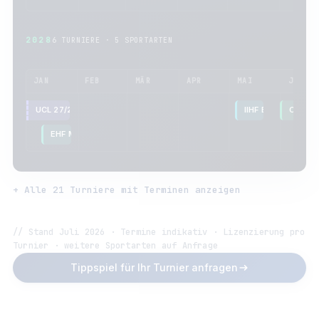
2028
6 TURNIERE · 5 SPORTARTEN
JAN
FEB
MÄR
APR
MAI
JUN
UCL 27/28 – Ligaphase
IIHF Eishockey-W
Copa A
EHF Männer-EM 2028
UEF
Alle 21 Turniere mit Terminen anzeigen
// Stand Juli 2026 · Termine indikativ · Lizenzierung pro
Turnier · weitere Sportarten auf Anfrage
Tippspiel für Ihr Turnier anfragen