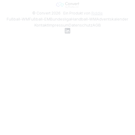
© Convert 2026 · Ein Produkt von
Riddle
Fußball-WM
Fußball-EM
Bundesliga
Handball-WM
Adventskalender
Kontakt
Impressum
Datenschutz
AGB