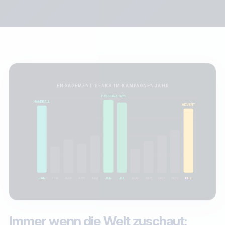
ENGAGEMENT-PEAKS IM KAMPAGNENJAHR
FUSSBALL-WM
HANDBALL
ADVENT
MÄR
JAN
FEB
APR
MAI
JUN
JUL
AUG
SEP
OKT
NOV
DEZ
Immer wenn die Welt zuschaut: