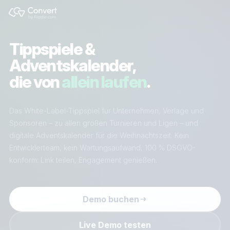
Tippspiele &
Adventskalender,
die von
allein laufen
.
Das White-Label-Tippspiel für Unternehmen, Verlage und
Sponsoren – zu allen großen Turnieren und Ligen – und
digitale Adventskalender für die Weihnachtszeit. Kein
Entwicklerteam, kein Wartungsaufwand, 100 % DSGVO-
konform: Link teilen, Engagement genießen.
Demo buchen
Live Demo testen