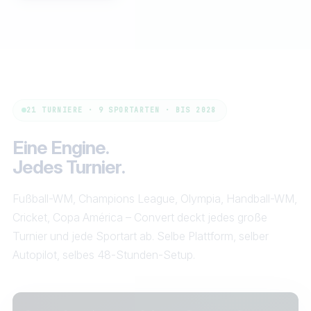
21 TURNIERE · 9 SPORTARTEN · BIS 2028
Eine Engine.
Jedes
Turnier
.
Fußball-WM, Champions League, Olympia, Handball-WM,
Cricket, Copa América – Convert deckt jedes große
Turnier und jede Sportart ab. Selbe Plattform, selber
Autopilot, selbes 48-Stunden-Setup.